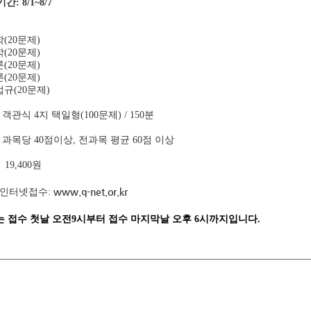
: 8/1~8/7
(20문제)
(20문제)
(20문제)
(20문제)
규(20문제)
 객관식 4지 택일형(100문제) / 150분
: 과목당 40점이상, 전과목 평균 60점 이상
 19,400원
www.q-net.or.kr
험 인터넷접수:
는 접수 첫날 오전9시부터 접수 마지막날 오후 6시까지입니다.