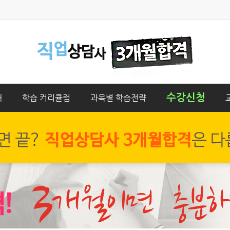
수강신청
개
학습 커리큘럼
과목별 학습전략