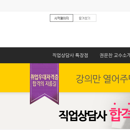
직업상담사 특장점
권문찬 교수소