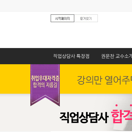
직업상담사 특장점
권문찬 교수소