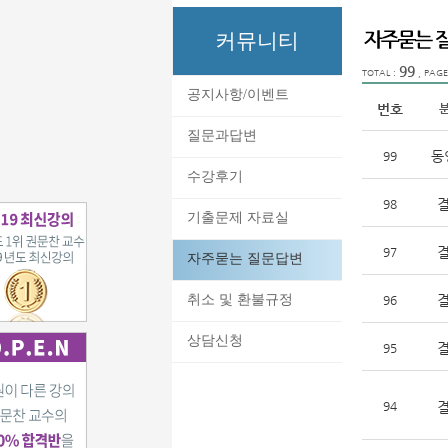
커뮤니티
99
TOTAL :
, PAGE
공지사항/이벤트
번호
질문과답변
동
99
수강후기
98
기출문제 자료실
97
자주묻는 질문답변
취소 및 환불규정
96
상담신청
95
94