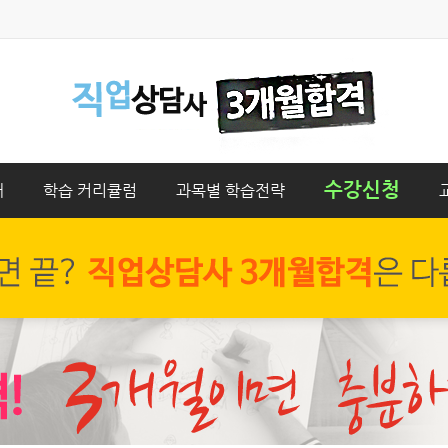
수강신청
개
학습 커리큘럼
과목별 학습전략