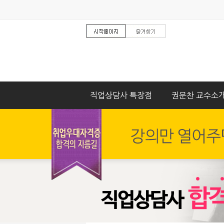
직업상담사 특장점
권문찬 교수소