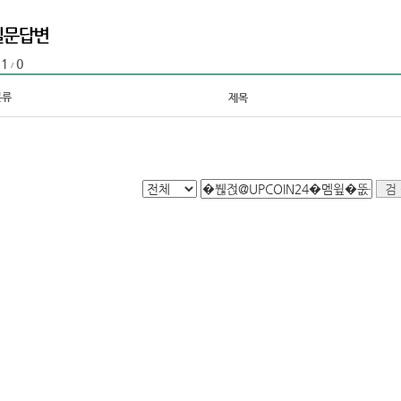
1
0
:
/
분류
제목