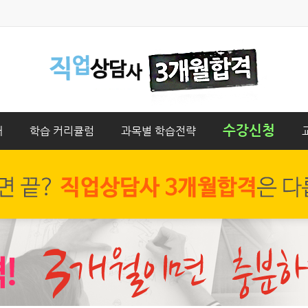
수강신청
개
학습 커리큘럼
과목별 학습전략