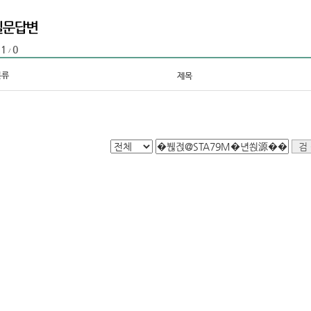
1
0
:
/
분류
제목