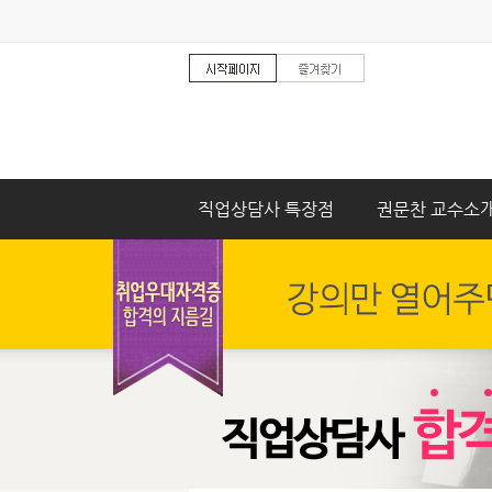
직업상담사 특장점
권문찬 교수소