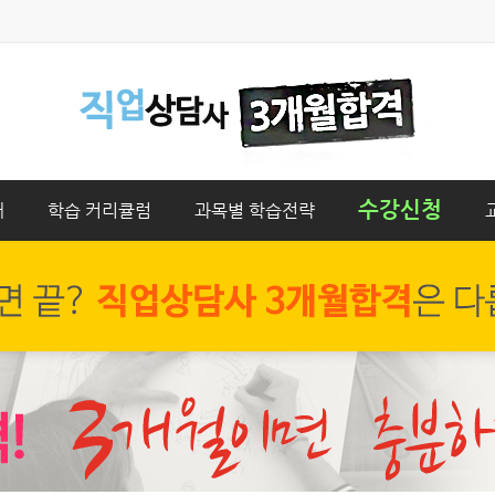
수강신청
개
학습 커리큘럼
과목별 학습전략