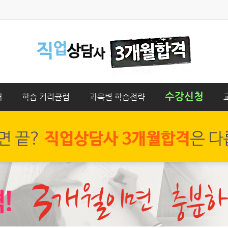
수강신청
개
학습 커리큘럼
과목별 학습전략