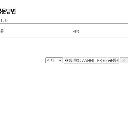
1
0
:
/
분류
제목