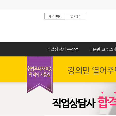
직업상담사 특장점
권문찬 교수소