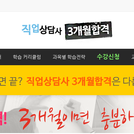
수강신청
개
학습 커리큘럼
과목별 학습전략