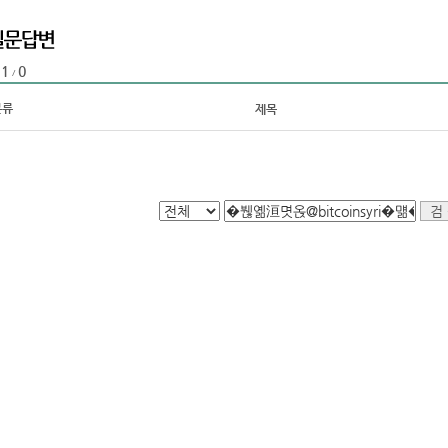
1
0
:
/
분류
제목