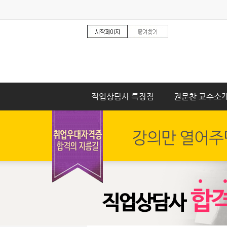
직업상담사 특장점
권문찬 교수소