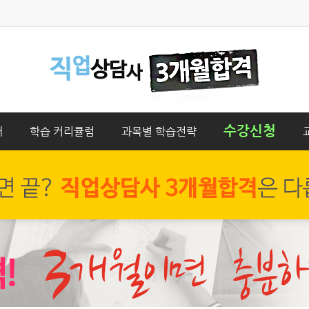
수강신청
개
학습 커리큘럼
과목별 학습전략