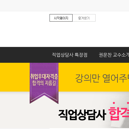
직업상담사 특장점
권문찬 교수소